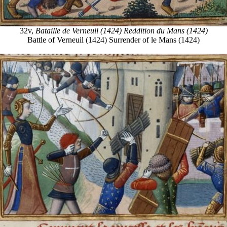
32v,
Bataille de Verneuil (1424) Reddition du Mans (1424)
Battle of Verneuil (1424) Surrender of le Mans (1424)