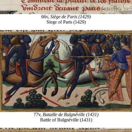
66v,
Siège de Paris (1429)
Siege of Paris (1429)
77v,
Bataille de Bulgnéville (1431)
Battle of Bulgnéville (1431)