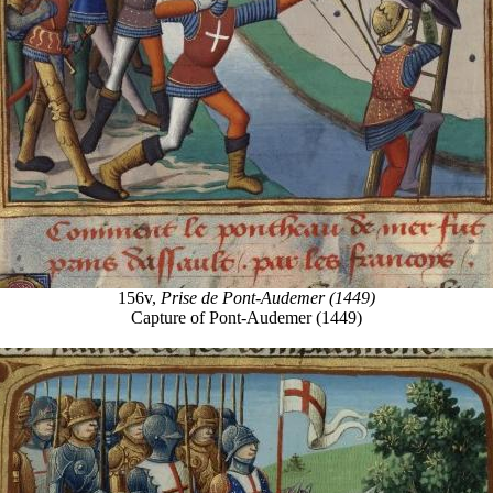
156v,
Prise de Pont-Audemer (1449)
Capture of Pont-Audemer (1449)