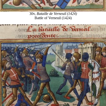
30v,
Bataille de Verneuil (1424)
Battle of Verneuil (1424)