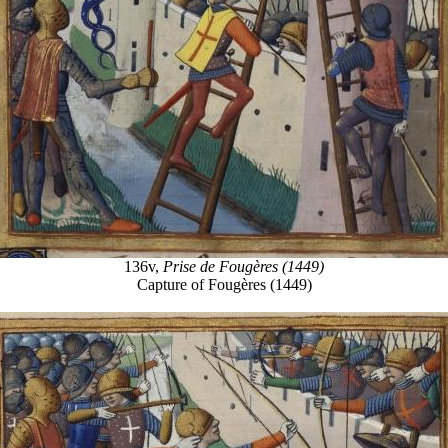
136v,
Prise de Fougères (1449)
Capture of Fougères (1449)