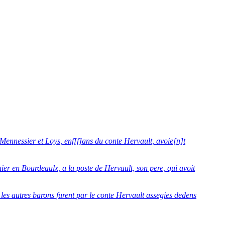
Mennessier et Loys, enf[f]ans du conte Hervault, avoie[n]t
ier en Bourdeaulx, a la poste de Hervault, son pere, qui avoit
es autres barons furent par le conte Hervault assegies dedens