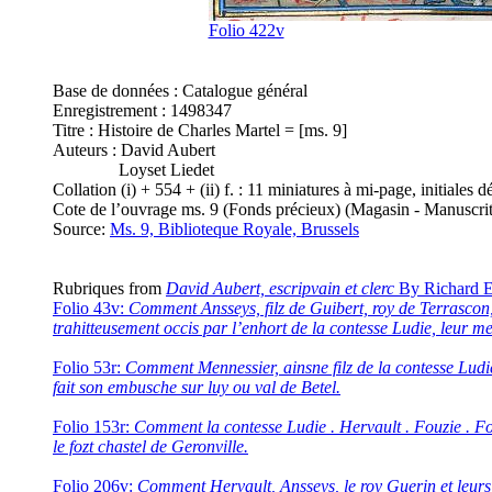
Folio 422v
Base de données : Catalogue général
Enregistrement : 1498347
Titre : Histoire de Charles Martel = [ms. 9]
Auteurs : David Aubert
Loyset Liedet
Collation (i) + 554 + (ii) f. : 11 miniatures à mi-page, initiale
Cote de l’ouvrage ms. 9 (Fonds précieux) (Magasin - Manuscrit
Source:
Ms. 9, Biblioteque Royale, Brussels
Rubriques from
David Aubert, escripvain et clerc
By Richard E.
Folio 43v:
Comment Ansseys, filz de Guibert, roy de Terrascon,
trahitteusement occis par l’enhort de la contesse Ludie, leur me
Folio 53r:
Comment Mennessier, ainsne filz de la contesse Ludie
fait son embusche sur luy ou val de Betel.
Folio 153r:
Comment la contesse Ludie . Hervault . Fouzie . Fo
le fozt chastel de Geronville.
Folio 206v:
Comment Hervault, Ansseys, le roy Guerin et leurs ch