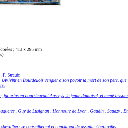
s décorées ; 413 x 295 mm
s)
 F. Straub
:
 [Av]vint en Bourdellois vengier a son povoir la mort de son pere, que 
re.
, fut prins en poursieuvant Ansseys, le jenne damoisel, et mené prisonn
uqueres . Guy de Lusignan . Honnoure de Lyon . Gaudin . Sauazy . Et l
evalliers se conseillierent et conclurent de assaillir Geronville.